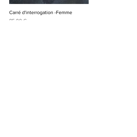
Carré d'interrogation -Femme
Prix
85,00 €
Carte postale Matreselva
Prix
2,00 €