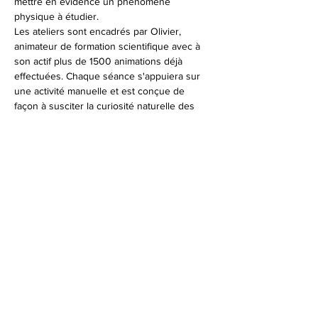
mettre en évidence un phénomène 
physique à étudier.
Les ateliers sont encadrés par Olivier, 
animateur de formation scientifique avec à 
son actif plus de 1500 animations déjà 
effectuées. Chaque séance s'appuiera sur 
une activité manuelle et est conçue de 
façon à susciter la curiosité naturelle des 
enfants.
L'envie, la découverte, le questionnement, 
l'émerveillement et l'expérimentation par le 
jeu sont au coeur de notre démarche parce 
que nous considérons que le plaisir ne 
devrait jamais être dissocié de 
l'apprentissage.
Age : de 7 à 10 ans
Afficher plus