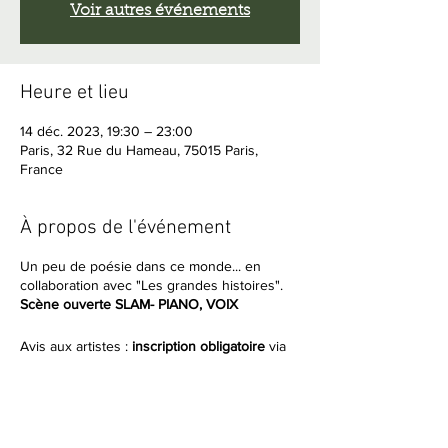
Voir autres événements
Heure et lieu
14 déc. 2023, 19:30 – 23:00
Paris, 32 Rue du Hameau, 75015 Paris,
France
À propos de l'événement
Un peu de poésie dans ce monde... en
collaboration avec "Les grandes histoires".
Scène ouverte SLAM- PIANO, VOIX
Avis aux artistes :
inscription obligatoire
via
contact.lesgrandeshistoires@gmail.com
ou
via Les grandes histoires
Facebook/instagram
participation 10€