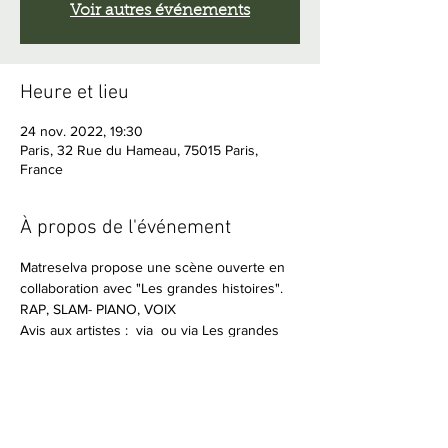
Voir autres événements
Heure et lieu
24 nov. 2022, 19:30
Paris, 32 Rue du Hameau, 75015 Paris,
France
À propos de l'événement
Matreselva propose une scène ouverte en 
collaboration avec "Les grandes histoires".
RAP, SLAM- PIANO, VOIX 
Avis aux artistes : 
 via 
 ou via Les grandes 
histoires Facebook/instagram
inscription 
obligatoire
contact.lesgrandeshistoires@gmail
.com
participation 10€