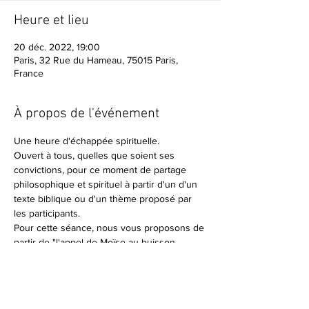
Heure et lieu
20 déc. 2022, 19:00
Paris, 32 Rue du Hameau, 75015 Paris,
France
À propos de l'événement
Une heure d'échappée spirituelle.
Ouvert à tous, quelles que soient ses 
convictions, pour ce moment de partage 
philosophique et spirituel à partir d'un d'un 
texte biblique ou d'un thème proposé par 
les participants.
Pour cette séance, nous vous proposons de 
partir de "l'appel de Moïse au buisson 
ardent". A lire dans le livre de l'Exode, 
chapitre 3, versets 1 à 15, si vous souhaitez 
vous préparer aux échanges à venir.
Libre participation.