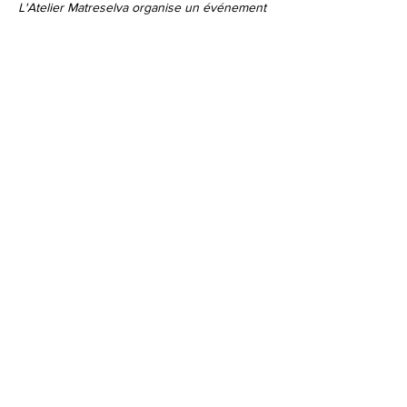
L'Atelier Matreselva organise un événement 
privé, la remise de prix d'un concours de 
poésie.
A samedi prochain !
Afficher plus
Partager cet événement