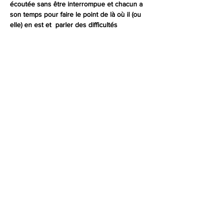
écoutée sans être interrompue et chacun a 
son temps pour faire le point de là où il (ou 
elle) en est et  parler des difficultés  
éventuelles rencontrées.
Des thèmes seront  proposés et 
développés mais aussi suggérés par les 
participants.
LA  retraite, n'est pas "le retrait ", bien au 
contraire !!
Afficher plus
Partager cet événement