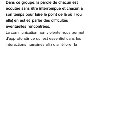
Dans ce groupe, la parole de chacun est 
écoutée sans être interrompue et chacun a 
son temps pour faire le point de là où il (ou 
elle) en est et  parler des difficultés  
éventuelles rencontrées.
La communication non violente nous permet 
d’approfondir ce qui est essentiel dans les 
interactions humaines afin d’améliorer la 
qualité de nos échanges.
Mis au point par Marshall B. Rosenberg -psy 
clinicien, collaborateur de Carl Rogers, la 
C.N.V. nous invite à être davantage 
conscients de nos perceptions, à accueillir 
et gérer nos émotions, à nous relier à nos 
besoins et à nos motivations.
Elle permet de décoder dans les messages…
Afficher plus