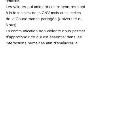
amicale.
Les valeurs qui animent ces rencontres sont 
à la fois celles de la CNV mais aussi celles 
de la Gouvernance partagée (Université du 
Nous)
La communication non violente nous permet 
d’approfondir ce qui est essentiel dans les 
interactions humaines afin d’améliorer la 
qualité de nos échanges.
Mis au point par Marshall B. Rosenberg -psy 
clinicien, collaborateur de Carl Rogers, la 
C.N.V. nous invite à être davantage 
conscients de nos perceptions, à accueillir 
et gérer nos émotions, à nous relier à nos 
besoins et à nos motivations.
Elle permet…
Afficher plus