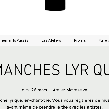
énements Passés
Les Ateliers
Projets
Faire 
MANCHES LYRIQ
dim. 26 mars
  |  
Atelier Matreselva
he lyrique, en-chant-thé. Vous vous régalerez de mus
avant même de prendre le thé avec les artistes.