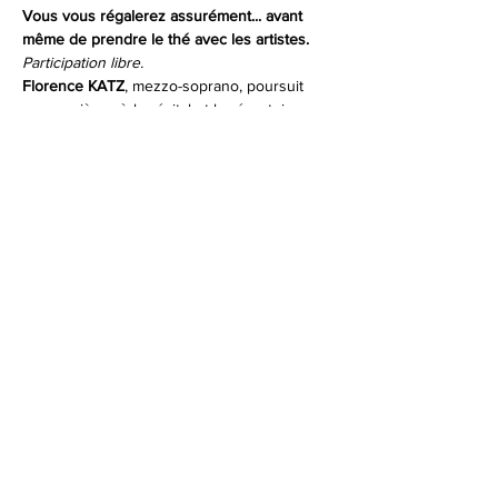
Vous vous régalerez assurément... avant 
même de prendre le thé avec les artistes.
Participation libre.
Florence KATZ
, mezzo-soprano, poursuit 
une carrière où le récital et le répertoire 
français tiennent une grande place, tout en 
interprétant avec bonheur les styles les plus 
variés, de la musique baroque à la musique 
contemporaine, en passant par l'opéra, 
l’oratorio et la musique de chambre, avec 
formations diverses.
Afficher plus
Partager cet événement