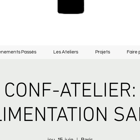
énements Passés
Les Ateliers
Projets
Faire 
CONF-ATELIER:
LIMENTATION S
jeu. 15 juin
  |  
Paris