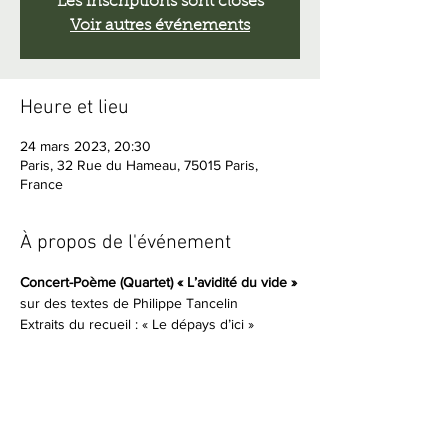
Les inscriptions sont closes
Voir autres événements
Heure et lieu
24 mars 2023, 20:30
Paris, 32 Rue du Hameau, 75015 Paris,
France
À propos de l'événement
Concert-Poème (Quartet) « L’avidité du vide »
sur des textes de Philippe Tancelin
Extraits du recueil : « Le dépays d’ici »
BEN (Basse électrique)
Faustine MATHIEU (Saxophone alto)
Elysabeth MERX (Piano)
Afficher plus