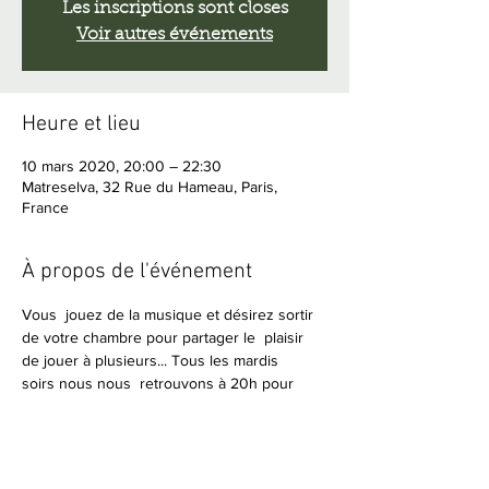
Les inscriptions sont closes
Voir autres événements
Heure et lieu
10 mars 2020, 20:00 – 22:30
Matreselva, 32 Rue du Hameau, Paris,
France
À propos de l'événement
Vous  jouez de la musique et désirez sortir 
de votre chambre pour partager le  plaisir 
de jouer à plusieurs... Tous les mardis 
soirs nous nous  retrouvons à 20h pour 
inventer, jouer et improviser ensemble.
Amateurs de musique en live, vous êtes 
bienvenus pour écouter, vous détendre et 
apprécier ces moments d'harmonie.