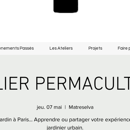
énements Passés
Les Ateliers
Projets
Faire 
LIER PERMACUL
jeu. 07 mai
  |  
Matreselva
ardin à Paris... Apprendre ou partager votre expérien
jardinier urbain.