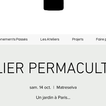
énements Passés
Les Ateliers
Projets
Faire 
LIER PERMACUL
sam. 14 oct.
  |  
Matreselva
Un jardin à Paris...