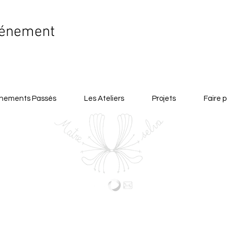
vénement
nements Passés
Les Ateliers
Projets
Faire p
© 2020 Matreselva - Site par
Cléophée Poli Designs
Sites amis