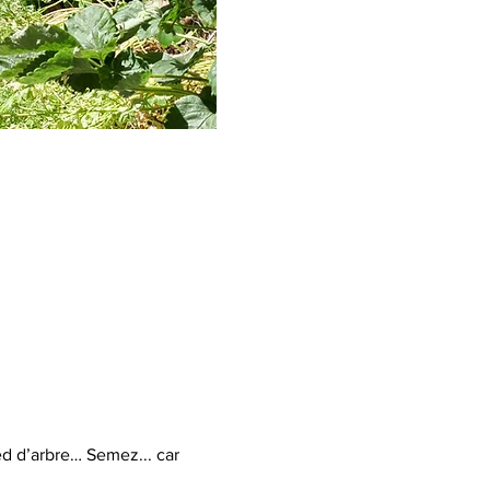
d d’arbre… Semez... car 