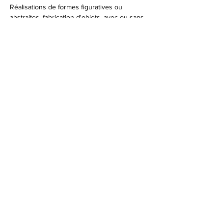
Réalisations de formes figuratives ou 
abstraites, fabrication d'objets, avec ou sans 
modèle, elle vous montre/ explique au fil 
des séances, comment :
- Trouver des proportions, sentir des 
symétries, élaborer une structure, …
Afficher plus
Partager cet événement