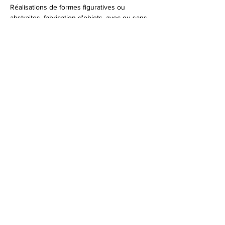
Réalisations de formes figuratives ou 
abstraites, fabrication d'objets, avec ou sans 
modèle, elle vous montre/ explique au fil 
des séances, comment :
- Trouver des proportions, sentir des 
symétries, élaborer une structure, …
Afficher plus
Partager cet événement