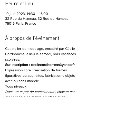
Heure et lieu
10 juin 2023, 14:30 – 16:00
32 Rue du Hameau, 32 Rue du Hameau,
75015 Paris, France
À propos de l'événement
Cet atelier de modelage, encadré par Cécile 
Cordhomme, a lieu le samedi, hors vacances 
scolaires.
Sur inscription : cecilecordhomme@yahoo.fr
Expression libre : réalisation de formes 
figuratives ou abstraites, fabrication d’objets- 
avec ou sans modèle.
Tous niveaux.
Dans un esprit de communauté, chacun est 
responsable de mettre en place et de 
ranger l’atelier.
Séance d'essai 8€ (Membres de Matreselva 
et étudiants 5€)