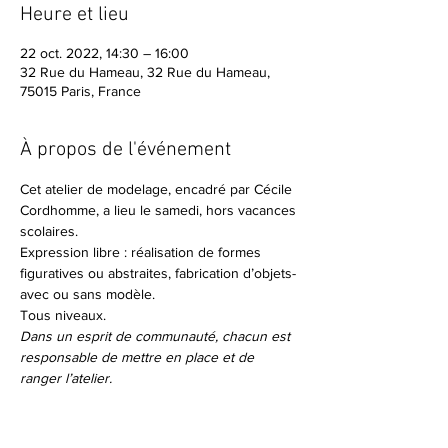
Heure et lieu
22 oct. 2022, 14:30 – 16:00
32 Rue du Hameau, 32 Rue du Hameau,
75015 Paris, France
À propos de l'événement
Cet atelier de modelage, encadré par Cécile 
Cordhomme, a lieu le samedi, hors vacances 
scolaires.
Expression libre : réalisation de formes 
figuratives ou abstraites, fabrication d’objets- 
avec ou sans modèle.
Tous niveaux.
Dans un esprit de communauté, chacun est 
responsable de mettre en place et de 
ranger l’atelier.
Séance d'essai 8€ (Membres de Matreselva 
et étudiants 5€)
Séance 15€ (Membres de Matreselva et 