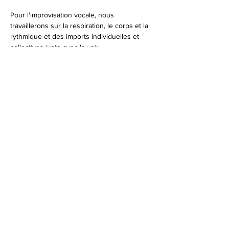
Pour l'improvisation vocale, nous 
travaillerons sur la respiration, le corps et la 
rythmique et des imports individuelles et 
collectives-juste avec la voix.
Deux heures d'atelier pour explorer 
ensemble nos potentialités créatives...
Cet atelier a lieu 1 fois par mois.
Afficher plus
Partager cet événement