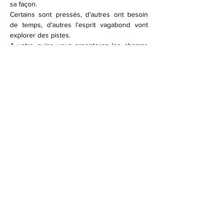
sa façon.
Certains sont pressés, d’autres ont besoin 
de temps, d’autres l’esprit vagabond vont 
explorer des pistes.
A votre guise vous arpenterez les champs 
d’écriture.
Dans vos bagages n’oubliez pas : un crayon, 
un ordinateur si vous en avez envie, du 
papier (optez pour la feuille blanche, 
négligez les carreaux, ou un carnet).
Afficher plus
Partager cet événement