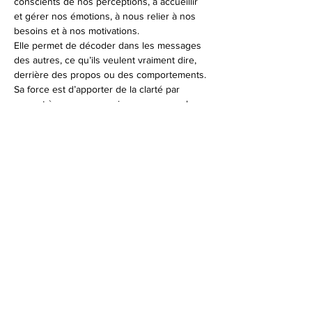
conscients de nos perceptions, à accueillir 
et gérer nos émotions, à nous relier à nos 
besoins et à nos motivations.
Elle permet de décoder dans les messages 
des autres, ce qu’ils veulent vraiment dire, 
derrière des propos ou des comportements.
Sa force est d’apporter de la clarté par 
rapport à ce que nous vivons, nous voulons 
et nous disons.
Cette démarche ouvre au dialogue sincère, 
authentique et respectueux. Il nous amène 
à nous exprimer de façon claire et 
cohérente et à écouter l’autre avec une plus 
grande conscience, avec une qualité de 
présence et de cœur.
Afficher plus
Partager cet événement