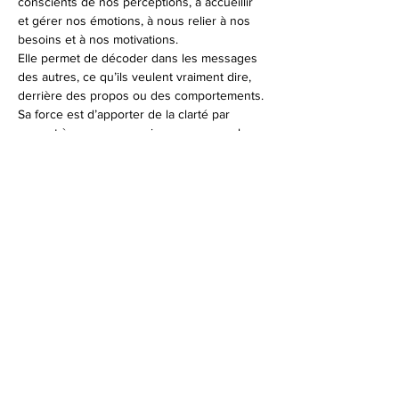
conscients de nos perceptions, à accueillir 
et gérer nos émotions, à nous relier à nos 
besoins et à nos motivations.
Elle permet de décoder dans les messages 
des autres, ce qu’ils veulent vraiment dire, 
derrière des propos ou des comportements.
Sa force est d’apporter de la clarté par 
rapport à ce que nous vivons, nous voulons 
et nous disons.
Cette démarche ouvre au dialogue sincère, 
authentique et respectueux. Il nous amène 
à nous exprimer de façon claire et 
cohérente et à écouter l’autre avec une plus 
grande conscience, avec une qualité de 
présence et de cœur.
Afficher plus
Partager cet événement