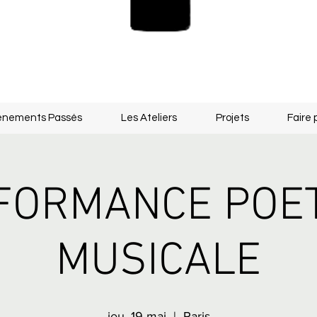
énements Passés
Les Ateliers
Projets
Faire 
FORMANCE POET
MUSICALE
jeu. 19 mai
  |  
Paris